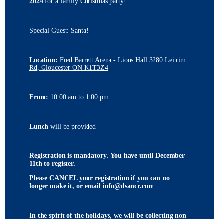
2024
for a family Christmas party!
Special Guest: Santa!
Location:
Fred Barrett Arena - Lions Hall
3280 Leitrim
Rd, Gloucester ON K1T3Z4
From:
10:00 am to 1:00 pm
Lunch
will be provided
Registration is mandatory
.
You have until
December
11th
to register.
Please CANCEL your registration if you can no
longer make it, or email info@dsancr.com
In the spirit of the holidays, we will be collecting non