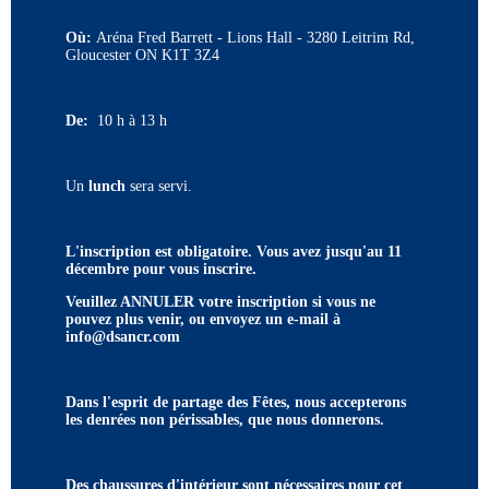
Où:
Aréna Fred Barrett - Lions Hall - 3280 Leitrim Rd,
Gloucester ON K1T 3Z4
De:
10 h à 13 h
Un
lunch
sera servi.
L'inscription est obligatoire. Vous avez jusqu'au
11
décembre
pour vous inscrire.
Veuillez ANNULER votre inscription si vous ne
pouvez plus venir, ou envoyez un e-mail à
info@dsancr.com
Dans l'esprit de partage des Fêtes, nous accepterons
les denrées non périssables, que nous donnerons.
Des chaussures d'intérieur sont nécessaires pour cet